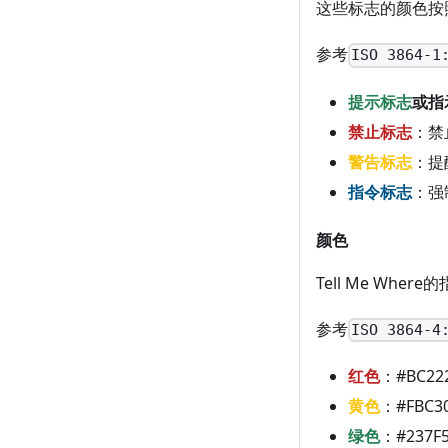
这些标志的颜色按
参考
ISO 3864-1
提示标志
或
指
禁止标志
：禁
警告标志
：提
指令标志
：强
颜色
Tell Me W
参考
ISO 3864-4
红色
：#BC22
黄色
：#FBC3
绿色
：#237F