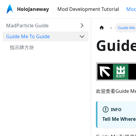
HoloJaneway
Mod Development Tutorial
Mod
MadParticle Guide
Guide Me 
Guide Me To Guide
Guid
指示牌方块
欢迎查看Guide M
INFO
Tell Me Where