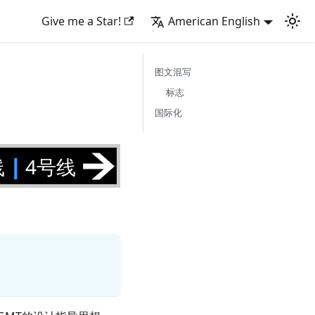
Give me a Star!
American English
图文混写
标志
国际化
线
|
4号线