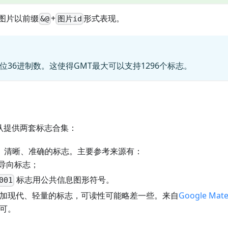
图片以前缀
+
形式表现。
&@
图片id
两位36进制数。这使得GMT最大可以支持1296个标志。
re默认提供两套标志合集：
准、清晰、准确的标志。主要参考来源有：
导向标志；
标志用公共信息图形符号。
001
”：更加现代、轻量的标志，可读性可能略差一些。来自
Google Mate
可。